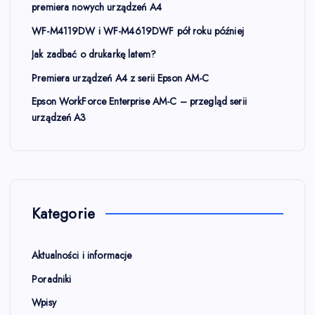
w
premiera nowych urządzeń A4
WF-M4119DW i WF-M4619DWF pół roku później
a
Jak zadbać o drukarkę latem?
n
Premiera urządzeń A4 z serii Epson AM-C
i
Epson WorkForce Enterprise AM-C – przegląd serii
urządzeń A3
e
w
p
Kategorie
i
Aktualności i informacje
s
Poradniki
Wpisy