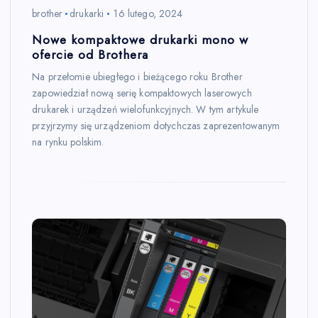
brother
drukarki
16 lutego, 2024
Nowe kompaktowe drukarki mono w
ofercie od Brothera
Na przełomie ubiegłego i bieżącego roku Brother
zapowiedział nową serię kompaktowych laserowych
drukarek i urządzeń wielofunkcyjnych. W tym artykule
przyjrzymy się urządzeniom dotychczas zaprezentowanym
na rynku polskim.