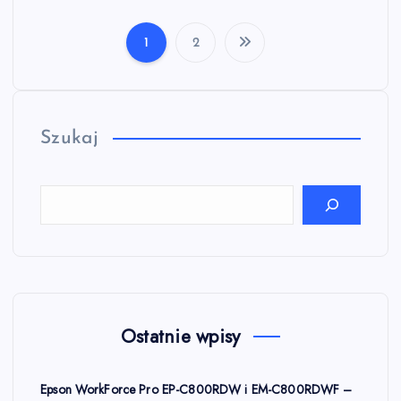
1
2
S
t
r
Szukaj
o
n
i
c
Ostatnie wpisy
o
Epson WorkForce Pro EP-C800RDW i EM-C800RDWF –